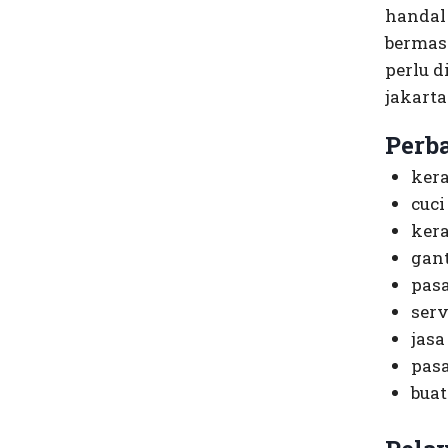
handal
bermas
perlu d
jakarta
Perb
ker
cuc
kera
gant
pasa
serv
jasa
pasa
buat