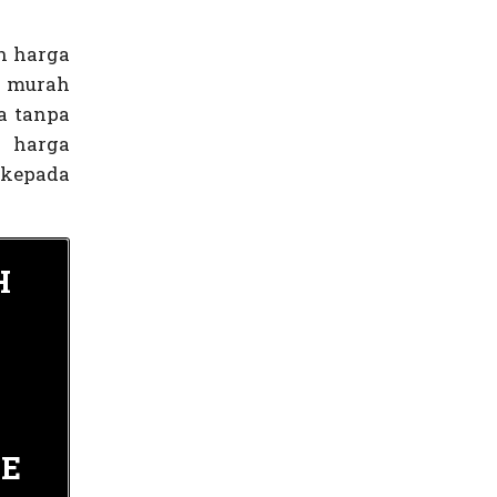
n harga
g murah
a tanpa
n harga
 kepada
H
CE