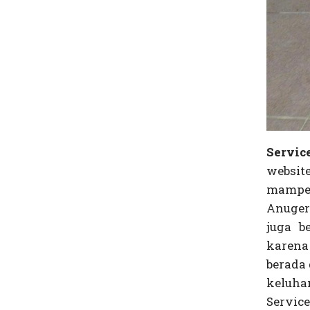
Servic
websit
mampet
Anuger
juga b
karena
berada 
keluha
Servic