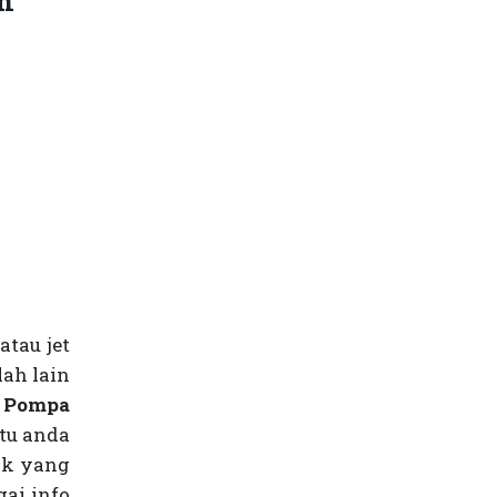
h
tau jet
ah lain
e Pompa
tu anda
ak yang
gai info