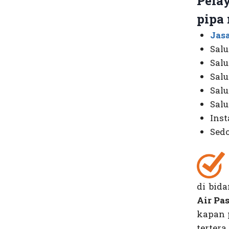
Pela
pipa 
Jas
Sal
Salu
Sal
Salu
Sal
Inst
Sed
di bid
Air Pa
kapan 
tertera