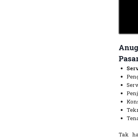
Anug
Pasa
Ser
Peng
Serv
Penj
Kons
Tek
Ten
Tak ha