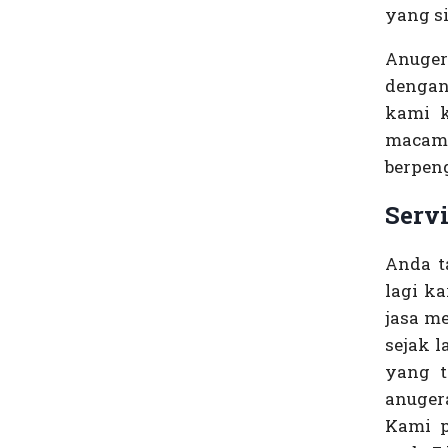
yang s
Anuger
dengan
kami k
macam 
berpen
Serv
Anda t
lagi k
jasa me
sejak 
yang 
anuger
Kami p