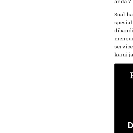
anda 7 
Soal h
spesia
diband
mengur
servic
kami ja
D