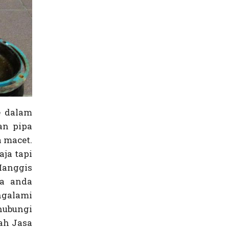
e dalam
an pipa
 macet.
ja tapi
Manggis
ka anda
engalami
hubungi
ah Jasa