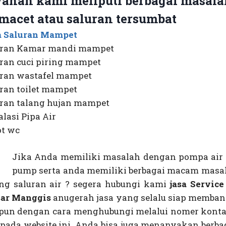
yanan kami meliputi berbagai masala
macet atau saluran tersumbat
a Saluran Mampet
uran Kamar mandi mampet
ran cuci piring mampet
uran wastafel mampet
ran toilet mampet
uran talang hujan mampet
alasi Pipa Air
ot wc
Jika Anda memiliki masalah dengan pompa air a
pump serta anda memiliki berbagai macam masal
ang saluran air ? segera hubungi kami
jasa Servic
sar Manggis
anugerah jasa yang selalu siap memban
pun dengan cara menghubungi melalui nomer kont
 pada website ini. Anda bisa juga menanyakan berba