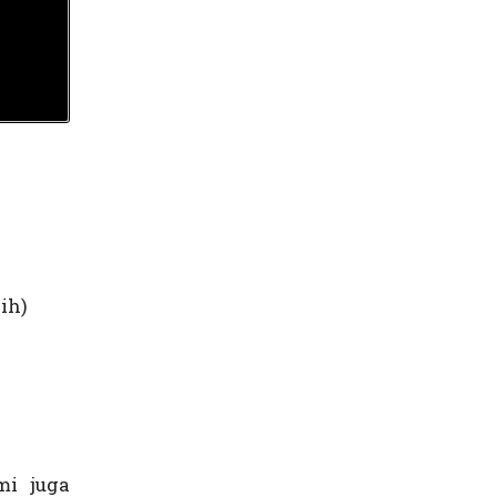
ih)
mi juga