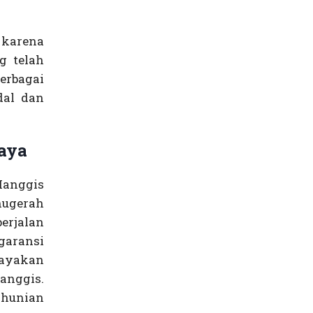
 karena
g telah
erbagai
dal dan
aya
Manggis
nugerah
berjalan
garansi
ayakan
anggis.
 hunian