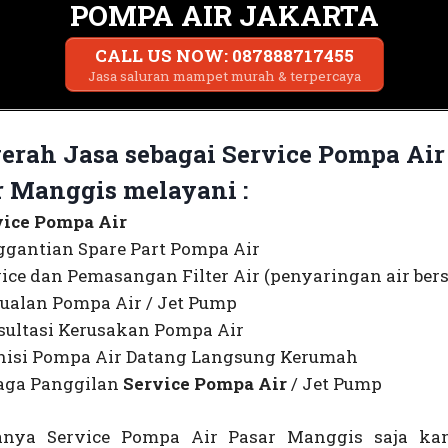
POMPA AIR JAKARTA
CALL US NOW: 087888717455
Jasa saluran mampet murah & terpercaya
erah Jasa sebagai Service Pompa Air
r Manggis
melayani :
vice Pompa Air
gantian Spare Part Pompa Air
ice dan Pemasangan Filter Air (penyaringan air bers
ualan Pompa Air / Jet Pump
ultasi Kerusakan Pompa Air
nisi Pompa Air Datang Langsung Kerumah
aga Panggilan
Service Pompa Air
/ Jet Pump
nya Service Pompa Air Pasar Manggis saja ka