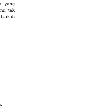
da yang
ami tak
rbaik di