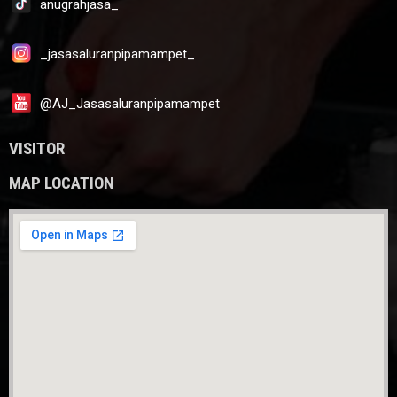
anugrahjasa_
_jasasaluranpipamampet_
@AJ_Jasasaluranpipamampet
VISITOR
MAP LOCATION