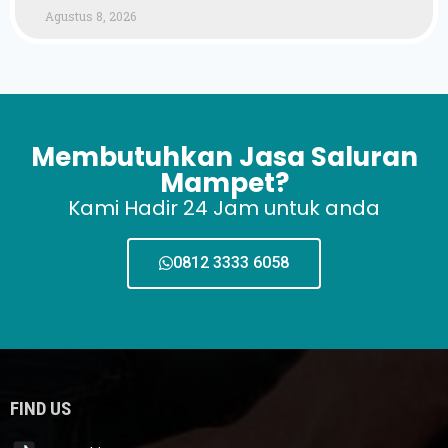
Agustus 8, 2026
Membutuhkan Jasa Saluran
Mampet?
Kami Hadir 24 Jam untuk anda
0812 3333 6058
FIND US