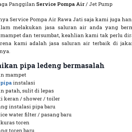
aga Panggilan
Service Pompa Air
/ Jet Pump
nya Service Pompa Air Rawa Jati saja kami juga han
alam melakukan jasa saluran air anda yang ber
i mampet dan tersumbat, keahlian kami tak perlu di
arena kami adalah jasa saluran air terbaik di jaka
nya.
aikan pipa ledeng bermasalah
an mampet
i
pipa
instalasi
n patah, sulit di lepas
i keran / shower / toiler
ng instalasi pipa baru
ice water filter / pasang baru
 kuras toren
ng toren baru