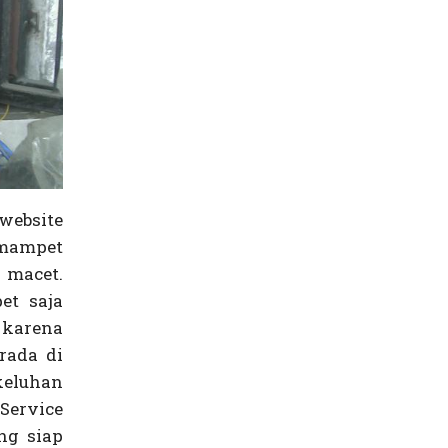
website
mampet
 macet.
et saja
 karena
rada di
keluhan
Service
ng siap