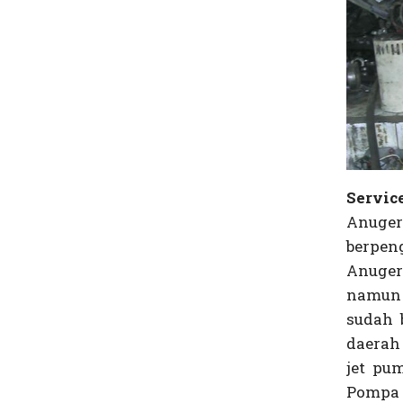
Servic
Anuge
berpen
Anuger
namun 
sudah 
daerah
jet pu
Pompa 