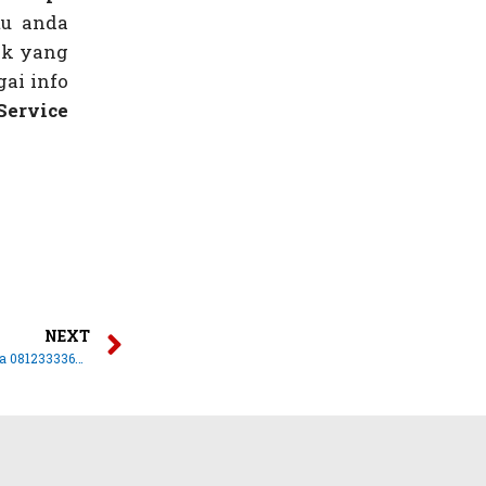
tu anda
ak yang
gai info
Service
NEXT
Service Pompa Air Cipulir | Anugrah Jasa 081233336058