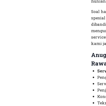
hunian 
Soal h
spesia
diband
mengur
servic
kami ja
Anug
Rawa
Ser
Peng
Serv
Penj
Kons
Tek