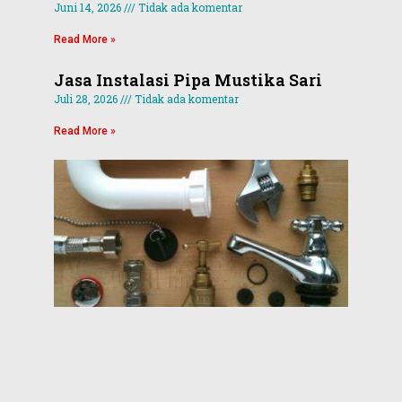
Juni 14, 2026
Tidak ada komentar
Read More »
Jasa Instalasi Pipa Mustika Sari
Juli 28, 2026
Tidak ada komentar
Read More »
Jas
Per
Kra
Mam
Sum
Batu
Anu
Jas
Juni 3
Tidak 
komen