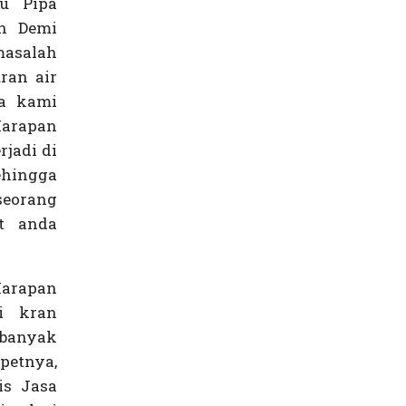
au Pipa
n Demi
asalah
ran air
a kami
Harapan
jadi di
ehingga
seorang
t anda
Harapan
i kran
 banyak
petnya,
lis Jasa