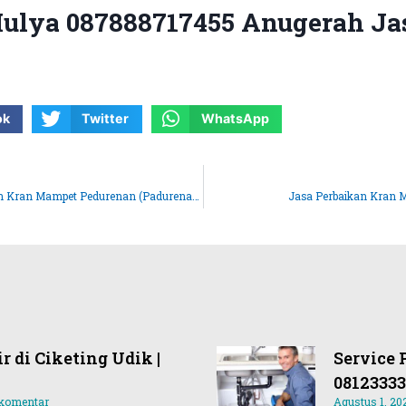
ulya 087888717455 Anugerah Ja
ok
Twitter
WhatsApp
Jasa Perbaikan Kran Mampet Pedurenan (Padurenan)
Jasa Perbaikan Kran M
r di Ciketing Udik |
Service 
0812333
 komentar
Agustus 1, 20