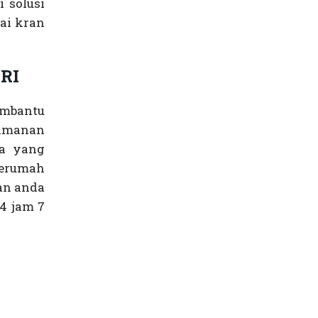
 solusi
ai kran
RI
mbantu
amanan
ya yang
kerumah
an anda
4 jam 7