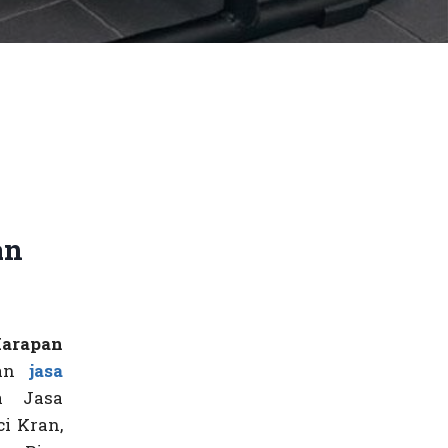
an
arapan
kan
jasa
 Jasa
i Kran,