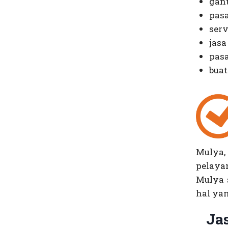
gant
pasa
serv
jasa
pasa
buat
Mulya
pelay
Mulya 
hal ya
Ja