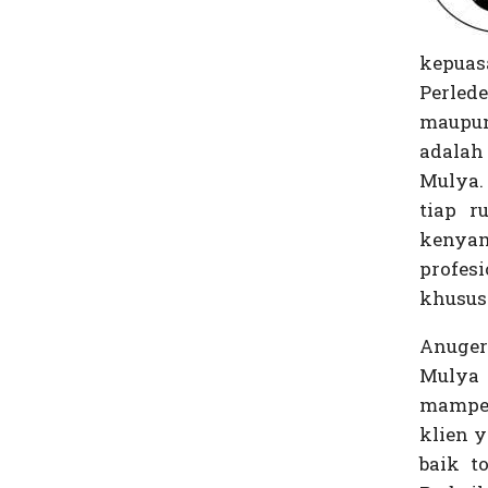
kepua
Perled
maupu
adalah
Mulya.
tiap r
kenyam
profe
khususn
Anuger
Mulya
mampet
klien 
baik to