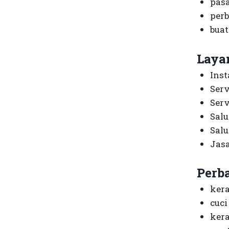
pas
perb
buat
Laya
Inst
Serv
Ser
Sal
Salu
Jas
Perb
ker
cuc
kera