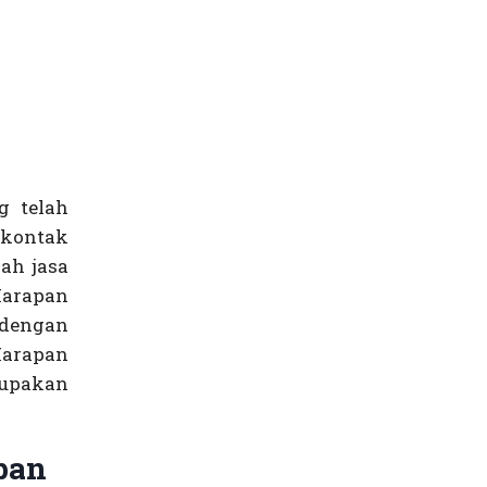
g telah
 kontak
ah jasa
arapan
dengan
arapan
rupakan
pan