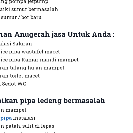
ang pompa jetpump
aiki sumur bermasalah
 sumur / bor baru
nan Anugerah jasa Untuk Anda :
alasi Saluran
ice pipa wastafel macet
vice pipa Kamar mandi mampet
uran talang hujan mampet
ran toilet macet
a Sedot WC
aikan pipa ledeng bermasalah
an mampet
i
pipa
instalasi
n patah, sulit di lepas