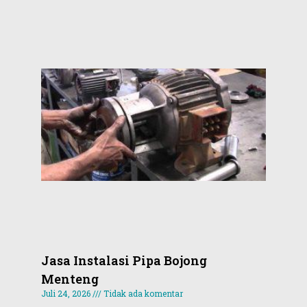
Agustu
2026
ada ko
Read M
Serv
Pom
Air 
Ma
| An
Jas
Juni 1
Tidak 
komen
Read M
Jasa Instalasi Pipa Bojong
Menteng
Juli 24, 2026
Tidak ada komentar