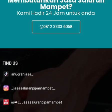
Membutuhkan Jasa Saluran
Mampet?
Kami Hadir 24 Jam untuk anda
0812 3333 6058
FIND US
anugrahjasa_
_jasasaluranpipamampet_
@AJ_Jasasaluranpipamampet