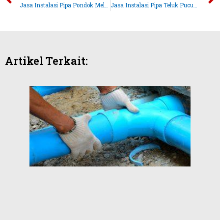
Jasa Instalasi Pipa Pondok Melati
Jasa Instalasi Pipa Teluk Pucung | Anugrah Jasa
Artikel Terkait:
Serv
Pom
Air 
Kran
Anu
Jas
Juni 2
Tida
komen
Read M